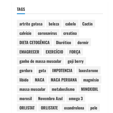
TAGS
artrite gotosa
beleza
cabelo
Cactin
calvície
coronavirus
creatina
DIETA CETOGÊNICA
Diurético
dormir
EMAGRECER
EXERCÍCIO
FORÇA
ganho de massa muscular
goji berry
gordura
gota
IMPOTENCIA
laxosterone
libido
MACA
MACA PERUANA
magnésio
massa muscular
metaboslismo
MINOXIDIL
morosil
Novembro Azul
omega 3
ORLISTAT
ORLISTATE
oxandrolona
pele