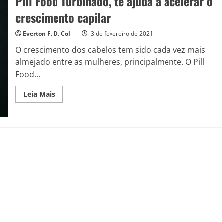
Pill Food Turbinado, te ajuda a acelerar o
crescimento capilar
Everton F. D. Col
3 de fevereiro de 2021
O crescimento dos cabelos tem sido cada vez mais
almejado entre as mulheres, principalmente. O Pill
Food...
Read
Leia Mais
more
about
Pill
Food
Turbinado,
te
ajuda
a
acelerar
o
crescimento
capilar