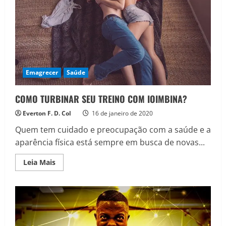
Emagrecer
Saúde
COMO TURBINAR SEU TREINO COM IOIMBINA?
Everton F. D. Col
16 de janeiro de 2020
Quem tem cuidado e preocupação com a saúde e a
aparência física está sempre em busca de novas...
Read
Leia Mais
more
about
COMO
TURBINAR
SEU
TREINO
COM
IOIMBINA?