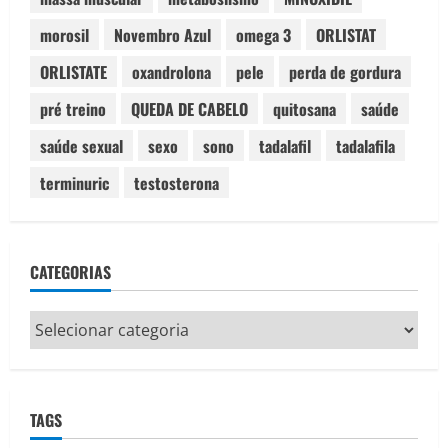
morosil
Novembro Azul
omega 3
ORLISTAT
ORLISTATE
oxandrolona
pele
perda de gordura
pré treino
QUEDA DE CABELO
quitosana
saúde
saúde sexual
sexo
sono
tadalafil
tadalafila
terminuric
testosterona
CATEGORIAS
Categorias
TAGS