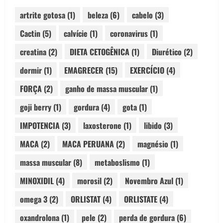
artrite gotosa
(1)
beleza
(6)
cabelo
(3)
Cactin
(5)
calvície
(1)
coronavirus
(1)
creatina
(2)
DIETA CETOGÊNICA
(1)
Diurético
(2)
dormir
(1)
EMAGRECER
(15)
EXERCÍCIO
(4)
FORÇA
(2)
ganho de massa muscular
(1)
goji berry
(1)
gordura
(4)
gota
(1)
IMPOTENCIA
(3)
laxosterone
(1)
libido
(3)
MACA
(2)
MACA PERUANA
(2)
magnésio
(1)
massa muscular
(8)
metaboslismo
(1)
MINOXIDIL
(4)
morosil
(2)
Novembro Azul
(1)
omega 3
(2)
ORLISTAT
(4)
ORLISTATE
(4)
oxandrolona
(1)
pele
(2)
perda de gordura
(6)