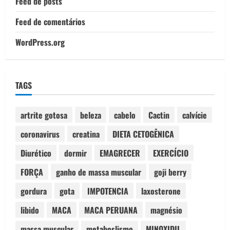
Feed de posts
Feed de comentários
WordPress.org
TAGS
artrite gotosa
beleza
cabelo
Cactin
calvície
coronavirus
creatina
DIETA CETOGÊNICA
Diurético
dormir
EMAGRECER
EXERCÍCIO
FORÇA
ganho de massa muscular
goji berry
gordura
gota
IMPOTENCIA
laxosterone
libido
MACA
MACA PERUANA
magnésio
massa muscular
metaboslismo
MINOXIDIL