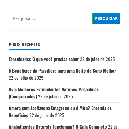
about
Creatina:
o
que
Pesquisar
é
e
por:
para
que
serve
POSTS RECENTES
Tansulosina: O que você precisa saber
22 de julho de 2025
5 Benefícios da Passiflora para uma Noite de Sono Melhor
22 de julho de 2025
Os 5 Melhores Estimulantes Naturais Masculinos
(Comprovados)
22 de julho de 2025
Amora com Isoflavona Emagrece ou é Mito? Entenda os
Benefícios
22 de julho de 2025
Anabolizantes Naturais Funcionam? O Guia Completo
22 de