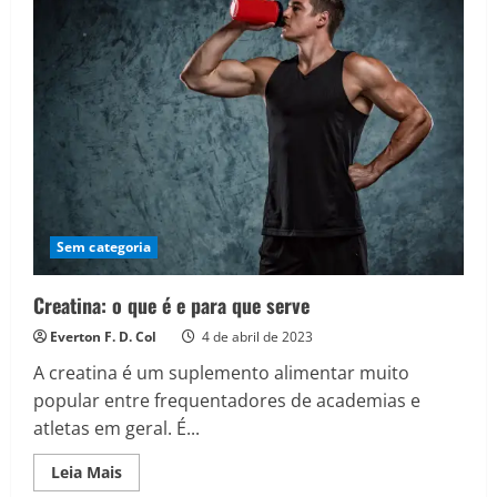
C:
Descubra
os
benefícios
uma
pele
radiante
Sem categoria
Creatina: o que é e para que serve
Everton F. D. Col
4 de abril de 2023
A creatina é um suplemento alimentar muito
popular entre frequentadores de academias e
atletas em geral. É...
Read
Leia Mais
more