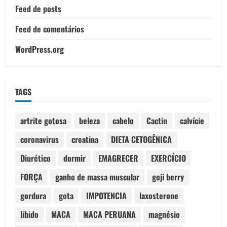
Feed de posts
Feed de comentários
WordPress.org
TAGS
artrite gotosa
beleza
cabelo
Cactin
calvície
coronavirus
creatina
DIETA CETOGÊNICA
Diurético
dormir
EMAGRECER
EXERCÍCIO
FORÇA
ganho de massa muscular
goji berry
gordura
gota
IMPOTENCIA
laxosterone
libido
MACA
MACA PERUANA
magnésio