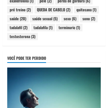
oxandrolona
(1)
pele
(2)
perda de gordura
(6)
pré treino
(2)
QUEDA DE CABELO
(2)
quitosana
(1)
saúde
(20)
saúde sexual
(5)
sexo
(6)
sono
(2)
tadalafil
(2)
tadalafila
(1)
terminuric
(1)
testosterona
(3)
VOCÊ PODE TER PERDIDO