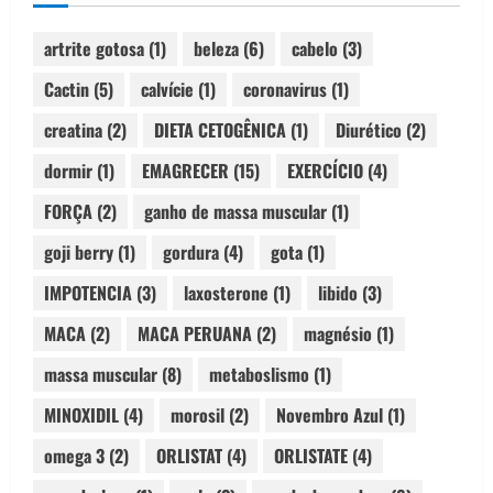
artrite gotosa
(1)
beleza
(6)
cabelo
(3)
Cactin
(5)
calvície
(1)
coronavirus
(1)
creatina
(2)
DIETA CETOGÊNICA
(1)
Diurético
(2)
dormir
(1)
EMAGRECER
(15)
EXERCÍCIO
(4)
FORÇA
(2)
ganho de massa muscular
(1)
goji berry
(1)
gordura
(4)
gota
(1)
IMPOTENCIA
(3)
laxosterone
(1)
libido
(3)
MACA
(2)
MACA PERUANA
(2)
magnésio
(1)
massa muscular
(8)
metaboslismo
(1)
MINOXIDIL
(4)
morosil
(2)
Novembro Azul
(1)
omega 3
(2)
ORLISTAT
(4)
ORLISTATE
(4)