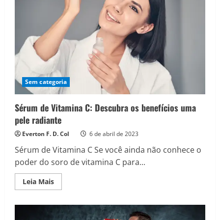
Sem categoria
Sérum de Vitamina C: Descubra os benefícios uma
pele radiante
Everton F. D. Col
6 de abril de 2023
Sérum de Vitamina C Se você ainda não conhece o
poder do soro de vitamina C para...
Read
Leia Mais
more
about
Sérum
de
Vitamina