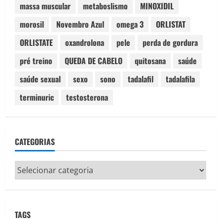
massa muscular
metaboslismo
MINOXIDIL
morosil
Novembro Azul
omega 3
ORLISTAT
ORLISTATE
oxandrolona
pele
perda de gordura
pré treino
QUEDA DE CABELO
quitosana
saúde
saúde sexual
sexo
sono
tadalafil
tadalafila
terminuric
testosterona
CATEGORIAS
Categorias
TAGS