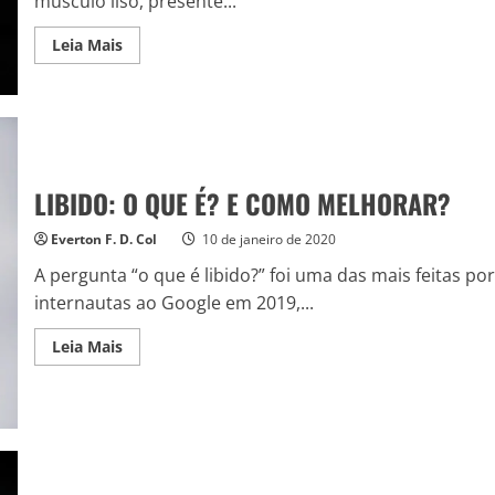
músculo liso, presente...
Read
Leia Mais
more
about
VASODILATADORES:
O
QUE
SÃO
E
PARA
QUE
LIBIDO: O QUE É? E COMO MELHORAR?
SERVEM?
Everton F. D. Col
10 de janeiro de 2020
A pergunta “o que é libido?” foi uma das mais feitas por
internautas ao Google em 2019,...
Read
Leia Mais
more
about
LIBIDO:
O
QUE
É?
E
COMO
MELHORAR?