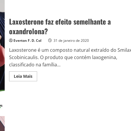
Laxosterone faz efeito semelhante a
oxandrolona?
Everton F. D. Col
31 de janeiro de 2020
Laxosterone é um composto natural extraído do Smila
Scobinicaulis. O produto que contém laxogenina,
classificado na família...
Read
Leia Mais
more
about
Laxosterone
faz
efeito
semelhante
a
oxandrolona?