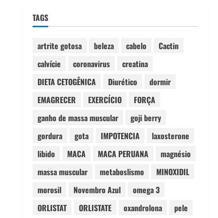
TAGS
artrite gotosa
beleza
cabelo
Cactin
calvície
coronavirus
creatina
DIETA CETOGÊNICA
Diurético
dormir
EMAGRECER
EXERCÍCIO
FORÇA
ganho de massa muscular
goji berry
gordura
gota
IMPOTENCIA
laxosterone
libido
MACA
MACA PERUANA
magnésio
massa muscular
metaboslismo
MINOXIDIL
morosil
Novembro Azul
omega 3
ORLISTAT
ORLISTATE
oxandrolona
pele