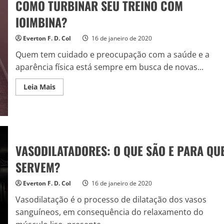
COMO TURBINAR SEU TREINO COM
IOIMBINA?
Everton F. D. Col
16 de janeiro de 2020
Quem tem cuidado e preocupação com a saúde e a
aparência física está sempre em busca de novas...
Read
Leia Mais
more
about
COMO
TURBINAR
SEU
TREINO
COM
IOIMBINA?
VASODILATADORES: O QUE SÃO E PARA QU
SERVEM?
Everton F. D. Col
16 de janeiro de 2020
Vasodilatação é o processo de dilatação dos vasos
sanguíneos, em consequência do relaxamento do