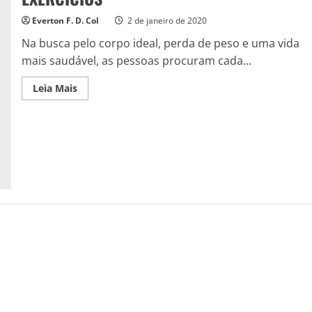
Everton F. D. Col
2 de janeiro de 2020
Na busca pelo corpo ideal, perda de peso e uma vida
mais saudável, as pessoas procuram cada...
Read
Leia Mais
more
about
QUEIMAR
CALORIAS
:
5
MELHORES
EXERCÍCIOS