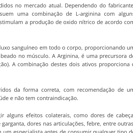
ndidos no mercado atual.
Dependendo do fabricante
suem uma combinação de L-arginina com algun
estimulam a produção de oxido nítrico de acordo co
luxo sanguíneo em todo o corpo, proporcionando u
beado no músculo. A Arginina, é uma precursora d
ação). A combinação destes dois ativos proporciona 
ridos da forma correta, com recomendação de u
aúde e não tem contraindicação.
alguns efeitos colaterais, como dores de cabeça
garganta, dores nas articulações, febre, entre outras
um especialista antes de consumir qualquer tipo d