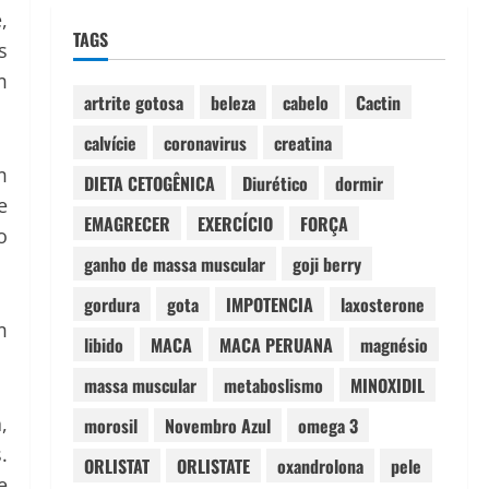
,
TAGS
s
m
artrite gotosa
beleza
cabelo
Cactin
calvície
coronavirus
creatina
m
DIETA CETOGÊNICA
Diurético
dormir
e
EMAGRECER
EXERCÍCIO
FORÇA
o
ganho de massa muscular
goji berry
gordura
gota
IMPOTENCIA
laxosterone
m
libido
MACA
MACA PERUANA
magnésio
massa muscular
metaboslismo
MINOXIDIL
,
morosil
Novembro Azul
omega 3
.
ORLISTAT
ORLISTATE
oxandrolona
pele
e