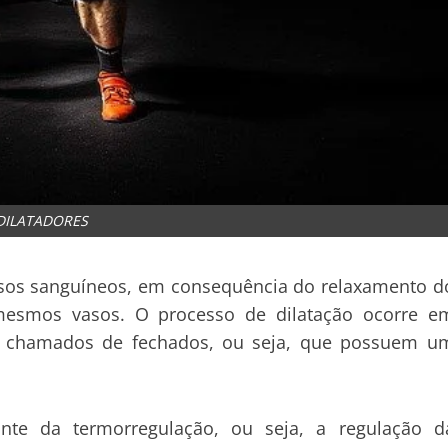
DILATADORES
vasos sanguíneos, em consequência do relaxamento d
mesmos vasos. O processo de dilatação ocorre e
os chamados de fechados, ou seja, que possuem u
nte da termorregulação, ou seja, a regulação d