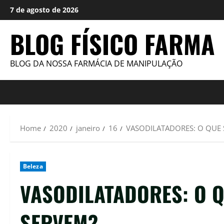
Skip
7 de agosto de 2026
to
content
BLOG FÍSICO FARMA
BLOG DA NOSSA FARMÁCIA DE MANIPULAÇÃO
Home
2020
janeiro
16
VASODILATADORES: O QUE 
Beleza
VASODILATADORES: O Q
SERVEM?