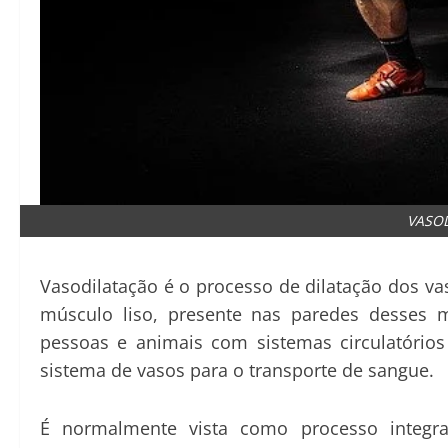
VASO
Vasodilatação é o processo de dilatação dos 
músculo liso, presente nas paredes desses 
pessoas e animais com sistemas circulatóri
sistema de vasos para o transporte de sangue.
É normalmente vista como processo integra