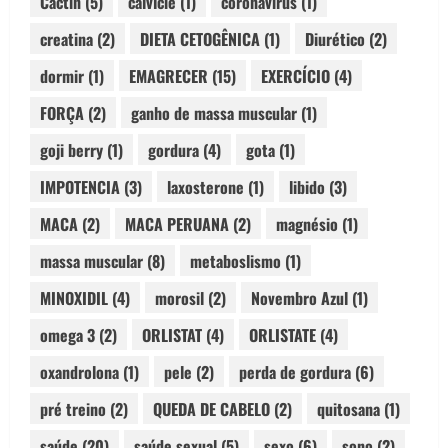
Cactin
(5)
calvície
(1)
coronavirus
(1)
creatina
(2)
DIETA CETOGÊNICA
(1)
Diurético
(2)
dormir
(1)
EMAGRECER
(15)
EXERCÍCIO
(4)
FORÇA
(2)
ganho de massa muscular
(1)
goji berry
(1)
gordura
(4)
gota
(1)
IMPOTENCIA
(3)
laxosterone
(1)
libido
(3)
MACA
(2)
MACA PERUANA
(2)
magnésio
(1)
massa muscular
(8)
metaboslismo
(1)
MINOXIDIL
(4)
morosil
(2)
Novembro Azul
(1)
omega 3
(2)
ORLISTAT
(4)
ORLISTATE
(4)
oxandrolona
(1)
pele
(2)
perda de gordura
(6)
pré treino
(2)
QUEDA DE CABELO
(2)
quitosana
(1)
saúde
(20)
saúde sexual
(5)
sexo
(6)
sono
(2)