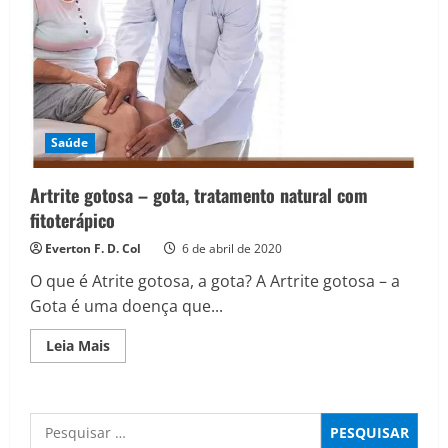
Saúde
Artrite gotosa – gota, tratamento natural com
fitoterápico
Everton F. D. Col
6 de abril de 2020
O que é Atrite gotosa, a gota? A Artrite gotosa – a
Gota é uma doença que...
Read
Leia Mais
more
about
Artrite
gotosa
–
Pesquisar
gota,
tratamento