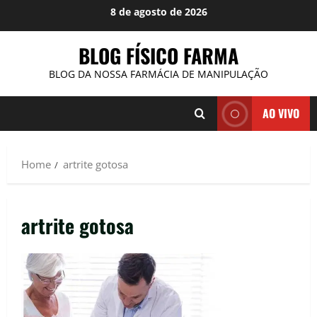
Skip
8 de agosto de 2026
to
content
BLOG FÍSICO FARMA
BLOG DA NOSSA FARMÁCIA DE MANIPULAÇÃO
AO VIVO
Home
artrite gotosa
artrite gotosa