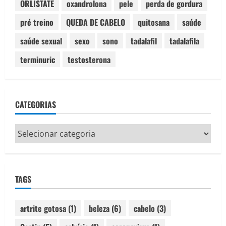
ORLISTATE
oxandrolona
pele
perda de gordura
pré treino
QUEDA DE CABELO
quitosana
saúde
saúde sexual
sexo
sono
tadalafil
tadalafila
terminuric
testosterona
CATEGORIAS
Categorias
TAGS
artrite gotosa
(1)
beleza
(6)
cabelo
(3)