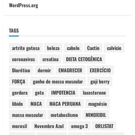
WordPress.org
TAGS
artrite gotosa
beleza
cabelo
Cactin
calvície
coronavirus
creatina
DIETA CETOGÊNICA
Diurético
dormir
EMAGRECER
EXERCÍCIO
FORÇA
ganho de massa muscular
goji berry
gordura
gota
IMPOTENCIA
laxosterone
libido
MACA
MACA PERUANA
magnésio
massa muscular
metaboslismo
MINOXIDIL
morosil
Novembro Azul
omega 3
ORLISTAT