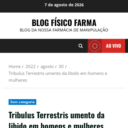
Skip
7 de agosto de 2026
to
content
BLOG FÍSICO FARMA
BLOG DA NOSSA FARMÁCIA DE MANIPULAÇÃO
AO VIVO
Home
2022
agosto
30
Tribulus Terrestris umento da libido em homens e
mulheres
Sem categoria
Tribulus Terrestris umento da
libido em homens e mulheres