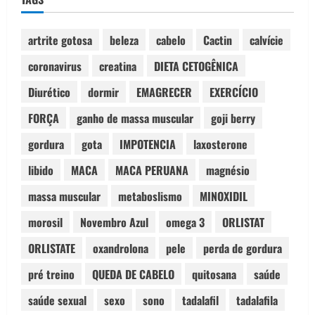
artrite gotosa
beleza
cabelo
Cactin
calvície
coronavirus
creatina
DIETA CETOGÊNICA
Diurético
dormir
EMAGRECER
EXERCÍCIO
FORÇA
ganho de massa muscular
goji berry
gordura
gota
IMPOTENCIA
laxosterone
libido
MACA
MACA PERUANA
magnésio
massa muscular
metaboslismo
MINOXIDIL
morosil
Novembro Azul
omega 3
ORLISTAT
ORLISTATE
oxandrolona
pele
perda de gordura
pré treino
QUEDA DE CABELO
quitosana
saúde
saúde sexual
sexo
sono
tadalafil
tadalafila