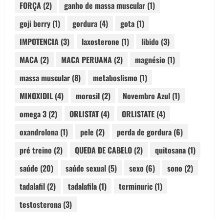
FORÇA
(2)
ganho de massa muscular
(1)
goji berry
(1)
gordura
(4)
gota
(1)
IMPOTENCIA
(3)
laxosterone
(1)
libido
(3)
MACA
(2)
MACA PERUANA
(2)
magnésio
(1)
massa muscular
(8)
metaboslismo
(1)
MINOXIDIL
(4)
morosil
(2)
Novembro Azul
(1)
omega 3
(2)
ORLISTAT
(4)
ORLISTATE
(4)
oxandrolona
(1)
pele
(2)
perda de gordura
(6)
pré treino
(2)
QUEDA DE CABELO
(2)
quitosana
(1)
saúde
(20)
saúde sexual
(5)
sexo
(6)
sono
(2)
tadalafil
(2)
tadalafila
(1)
terminuric
(1)
testosterona
(3)