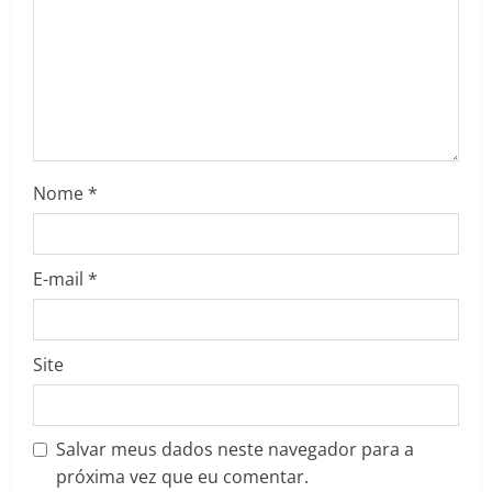
a
d
i
n
Nome
*
g
E-mail
*
Site
Salvar meus dados neste navegador para a
próxima vez que eu comentar.