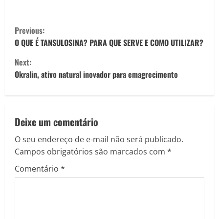
C
Previous:
o
O QUE É TANSULOSINA? PARA QUE SERVE E COMO UTILIZAR?
Next:
n
Okralin, ativo natural inovador para emagrecimento
t
i
Deixe um comentário
n
O seu endereço de e-mail não será publicado.
u
Campos obrigatórios são marcados com
*
e
Comentário
*
R
e